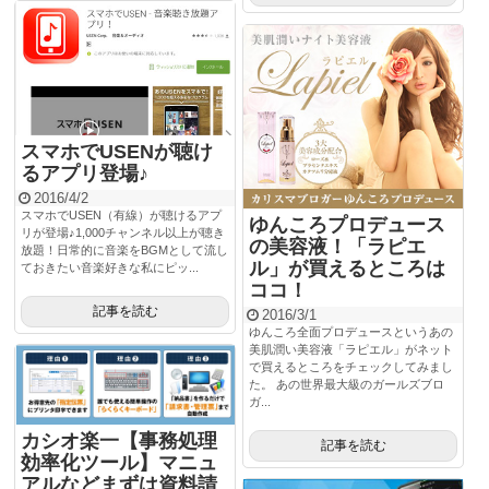
スマホでUSENが聴け
るアプリ登場♪
2016/4/2
スマホでUSEN（有線）が聴けるアプ
ゆんころプロデュース
リが登場♪1,000チャンネル以上が聴き
の美容液！「ラピエ
放題！日常的に音楽をBGMとして流し
ル」が買えるところは
ておきたい音楽好きな私にピッ...
ココ！
記事を読む
2016/3/1
ゆんころ全面プロデュースというあの
美肌潤い美容液「ラピエル」がネット
で買えるところをチェックしてみまし
た。 あの世界最大級のガールズブロ
ガ...
カシオ楽一【事務処理
記事を読む
効率化ツール】マニュ
アルなどまずは資料請