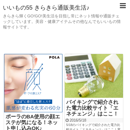
いいもの55 きらきら通販美生活♪
きらきら輝くGO!GO!美生活を目指し常にネット情報や通販チェ
ックしています。美容・健康アイテムその他なんでもいいもの情
報サイトです。
バイキングで紹介され
た電力比較サイト「エ
ネチェンジ」はここ！
ポーラのBA使用の顔エ
2016/5/18
ステが気になる！ネッ
5/18のバイキングで紹介された電力比
ト申し込みOK♪
較サイト「エネチェンジ」はここ！電