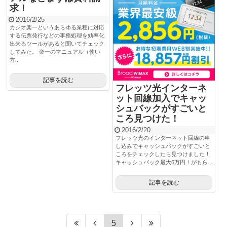
求！
2016/2/25
カシオ楽一というあらゆる業種に対応
する伝票発行などの事務処理を効率化
出来るツールがあると聞いてチェック
してみた。 楽一のマニュアル（使い
方...
記事を読む
フレッツ光インターネ
ット回線加入でキャッ
シュバックがすごいと
ころ見つけた！
2016/2/20
フレッツ光のインターネット回線の申
し込みでキャッシュバックがすごいと
ころをチェックしたら見つけました！
キャッシュバック最大6万円！がもら...
記事を読む
5