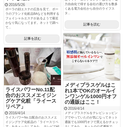
力自由化で得する会社の選び方を数多
2016/5/26
くある電力会社から自分のライフス
ポーラの顔エステの広告を見て、ポー
タ...
ラのブランド化粧品BAなどを利用する
フェイシャルエステがあるようで最近
かなり気になってます。ネットで調べ
記事を読む
て...
記事を読む
メディプラスゲルはこ
ライスパワーNo.11配
れ1本でOKのオールイ
合のおススメエイジン
ンワンゲル1000円オフ
グケア化粧「ライース
の通販はここ！
リペア」
2016/4/14
2016/4/14
メディプラスゲルをテレビショッピン
ライスパワーNo.11配合のおススメエ
グでやっていたのが気になってネット
イジングケア化粧品の「ライースリペ
通販でも1000円オフで買えるかチェッ
ア」をチェックしてみた。 テレビで紹
クしてみた。 ネットの公式通販で...