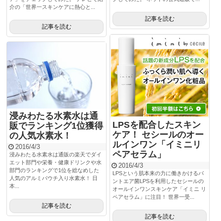
介の「世界一スキンケアに熱心と...
記事を読む
記事を読む
浸みわたる水素水は通
LPSを配合したスキン
販でランキング1位獲得
ケア！ セシールのオー
の人気水素水！
ルインワン「イミニリ
2016/4/3
ペアセラム」
浸みわたる水素水は通販の楽天でダイ
エット部門や栄養・健康ドリンクや水
2016/4/3
部門のランキングで1位を総なめした
LPSという肌本来の力に働きかけるパ
人気のアルミパウチ入り水素水！ 日
ントエア菌LPSを利用したセシールの
本...
オールインワンスキンケア「イミニ リ
ペアセラム」に注目！ 世界一受...
記事を読む
記事を読む