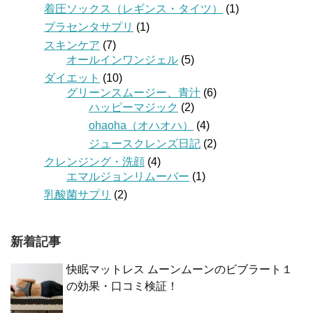
着圧ソックス（レギンス・タイツ）
(1)
プラセンタサプリ
(1)
スキンケア
(7)
オールインワンジェル
(5)
ダイエット
(10)
グリーンスムージー、青汁
(6)
ハッピーマジック
(2)
ohaoha（オハオハ）
(4)
ジュースクレンズ日記
(2)
クレンジング・洗顔
(4)
エマルジョンリムーバー
(1)
乳酸菌サプリ
(2)
新着記事
快眠マットレス ムーンムーンのビブラート１
の効果・口コミ検証！