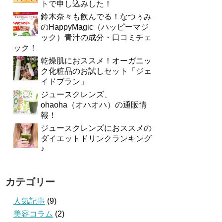
トで申し込みした！
鈴木奈々も飲んでる！なつぅみ
のHappyMagic（ハッピーマジ
ック）青汁の成分・口コミチェ
ック！
乾燥肌におススメ！オーガニッ
ク化粧品のお試しセット「ジェ
イドブラン」
ジュースクレンズ、
ohaoha（オハオハ）の通販情
報！
ジュースクレンズにおススメの
ダイエットドリンクランキング
♪
カテゴリー
人気記事
(9)
美容コラム
(2)