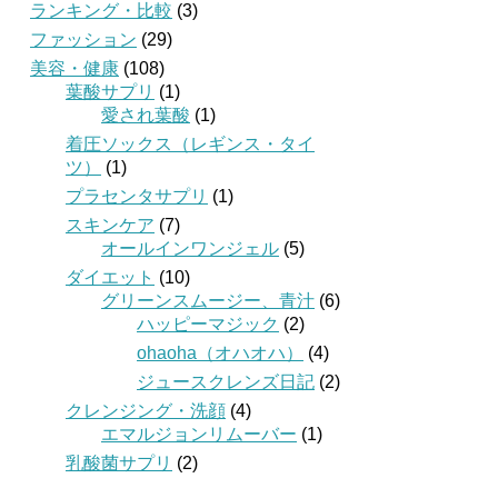
ランキング・比較
(3)
ファッション
(29)
美容・健康
(108)
葉酸サプリ
(1)
愛され葉酸
(1)
着圧ソックス（レギンス・タイ
ツ）
(1)
プラセンタサプリ
(1)
スキンケア
(7)
オールインワンジェル
(5)
ダイエット
(10)
グリーンスムージー、青汁
(6)
ハッピーマジック
(2)
ohaoha（オハオハ）
(4)
ジュースクレンズ日記
(2)
クレンジング・洗顔
(4)
エマルジョンリムーバー
(1)
乳酸菌サプリ
(2)