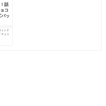
！話
ョコ
ズバッ
ワイトデ
「チョコ