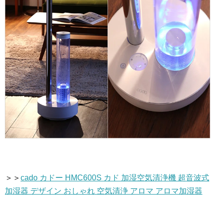
＞＞
cado カドー HMC600S カド 加湿空気清浄機 超音波式
加湿器 デザイン おしゃれ 空気清浄 アロマ アロマ加湿器