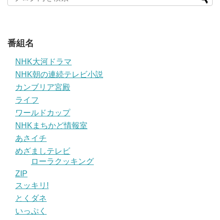
番組名
NHK大河ドラマ
NHK朝の連続テレビ小説
カンブリア宮殿
ライフ
ワールドカップ
NHKまちかど情報室
あさイチ
めざましテレビ
ローラクッキング
ZIP
スッキリ!
とくダネ
いっぷく