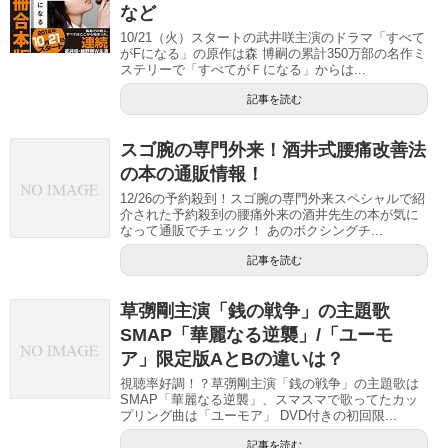
など
10/21（火）スタートの武井咲主演のドラマ「すべて
がFになる」の原作は森 博嗣の累計350万部の名作ミ
ステリーで「すべてがＦになる」からは...
記事を読む
スゴ腕の専門外来！酒井式腰痛改善法
の本の通販情報！
12/26の予約殺到！スゴ腕の専門外来スペシャルで紹
介された予約殺到の腰痛外来の酒井先生の本が気に
なって通販でチェック！ あのボクシングチ...
記事を読む
草彅剛主演「銭の戦争」の主題歌
SMAP「華麗なる逆襲」/「ユーモ
ア」限定版AとBの違いは？
視聴率好調！？草彅剛主演「銭の戦争」の主題歌は
SMAP「華麗なる逆襲」、スマスマで歌ってたカッ
プリング曲は「ユーモア」 DVD付きの初回限...
記事を読む