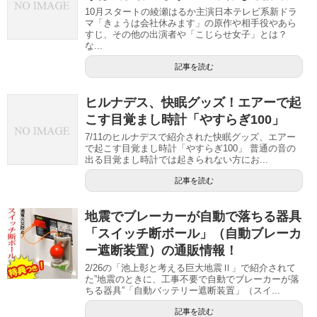
10月スタートの綾瀬はるか主演日本テレビ系新ドラ
マ「きょうは会社休みます」の原作や相手役やあら
すじ、その他の出演者や「こじらせ女子」とは？
な...
記事を読む
ヒルナデス、快眠グッズ！エアーで起
こす目覚まし時計「やすらぎ100」
7/11のヒルナデスで紹介された快眠グッズ、エアー
で起こす目覚まし時計「やすらぎ100」 普通の音の
出る目覚まし時計では起きられない方にお...
記事を読む
地震でブレーカーが自動で落ちる器具
「スイッチ断ボール」（自動ブレーカ
ー遮断装置）の通販情報！
2/26の「池上彰と考える巨大地震Ⅱ」で紹介されて
た”地震のときに、工事不要で自動でブレーカーが落
ちる器具”「自動バッテリー遮断装置」（スイ...
記事を読む