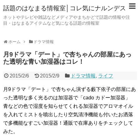
話題のはなまる情報室│コレ気にナルンデス
ネットやテレビや雑誌などメディアやまちかどで話題の情報や注
目・はなまるアイテムなど気になる話題の情報室
ホーム
ドラマ情報
月9ドラマ「デート」で杏ちゃんの部屋にあっ
た透明な青い加湿器はコレ！
2015/2/6
2015/2/9
ドラマ情報
,
ライフ
月9ドラマ「デート」で杏ちゃん演ずる藪下依子の部屋にあ
った透明な多く光るのは加湿器で「cado カドー加湿器」
青などの色で湿度を知らせてくれる加湿器でアロマオイル
を入れてミストを噴出したり空気清浄機能も付いたお洒落
で多機能なすごい加湿器！通販で在庫ありをチェックして
みた。