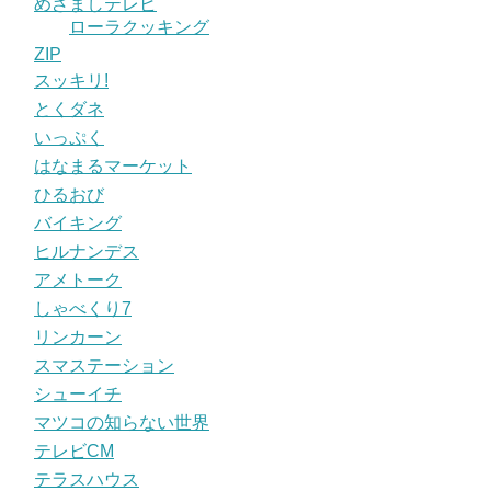
めざましテレビ
ローラクッキング
ZIP
スッキリ!
とくダネ
いっぷく
はなまるマーケット
ひるおび
バイキング
ヒルナンデス
アメトーク
しゃべくり7
リンカーン
スマステーション
シューイチ
マツコの知らない世界
テレビCM
テラスハウス