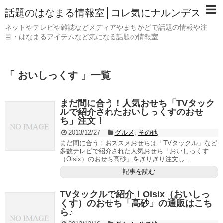
話題のはなまる情報室│コレ気にナルンデス
ネットやテレビや雑誌などメディアやまちかどで話題の情報や注
目・はなまるアイテムなど気になる話題の情報室
「 おいしっくす 」一覧
まだ間に合う！人気おせち「TVタック
ルで紹介されたおいしっくすのおせ
ち」注文！
2013/12/27
グルメ
,
その他
まだ間に合う！おススメおせちは「TVタックル」など
多数テレビで紹介された人気おせち「おいしっくす
（Oisix）のおせち高砂」をぎりぎり注文し...
記事を読む
TVタックルで紹介！Oisix（おいしっ
くす）のおせち「高砂」の通販はこち
ら♪