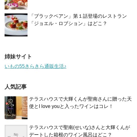
「ブラックペアン」第１話登場のレストラン
「ジョエル・ロブション」はどこ？
姉妹サイト
いもの55きらきら通販生活♪
人気記事
テラスハウスで大輝くんが聖南さんに贈った天
使とI love youと入ったワインはコレ！
テラスハウスで聖南(せいな)さんと大輝くんが
デートした箱根のワイン風呂はどこ？