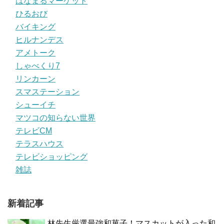
はなまるマーケット
ひるおび
バイキング
ヒルナンデス
アメトーク
しゃべくり7
リンカーン
スマステーション
シューイチ
マツコの知らない世界
テレビCM
テラスハウス
テレビショッピング
雑誌
新着記事
林先生厳選最強和菓子！マスカットが入った和