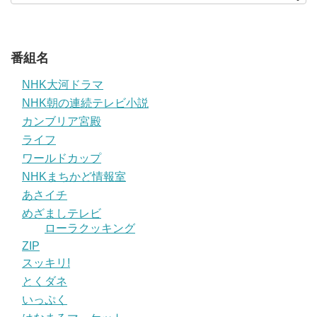
番組名
NHK大河ドラマ
NHK朝の連続テレビ小説
カンブリア宮殿
ライフ
ワールドカップ
NHKまちかど情報室
あさイチ
めざましテレビ
ローラクッキング
ZIP
スッキリ!
とくダネ
いっぷく