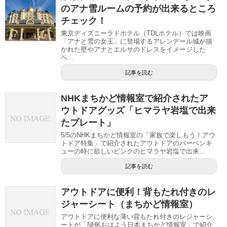
のアナ雪ルームの予約が出来るところ
チェック！
東京ディズニーラドホテル（TDLホテル）では映画
「アナと雪の女王」に登場するアレンデール城が描
かれた壁やアナとエルサのドレスをイメージした
ベ...
記事を読む
NHKまちかど情報室で紹介されたア
ウトドアグッズ「ヒマラヤ岩塩で出来
たプレート」
5/5のNHKまちかど情報室の「家族で楽しもう！アウ
トドア特集」で紹介されたアウトドアのバーベンキ
ューの時に欲しいピンクのヒマラヤ岩塩で出来...
記事を読む
アウトドアに便利！背もたれ付きのレ
ジャーシート（まちかど情報室）
アウトドアに便利な薄い背もたれ付きのレジャーシ
ートが「NHKおはよう日本まちかど情報室」で紹介