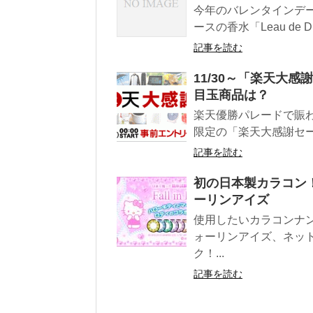
今年のバレンタインデ
ースの香水「Leau de DIA
記事を読む
11/30～「楽天大
目玉商品は？
楽天優勝パレードで賑わ
限定の「楽天大感謝セー
記事を読む
初の日本製カラコン！
ーリンアイズ
使用したいカラコンナ
ォーリンアイズ、ネッ
ク！...
記事を読む