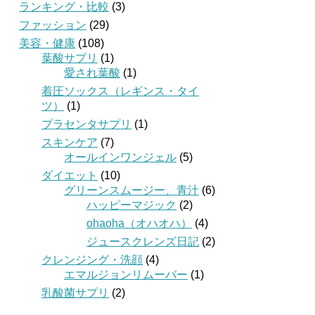
ランキング・比較
(3)
ファッション
(29)
美容・健康
(108)
葉酸サプリ
(1)
愛され葉酸
(1)
着圧ソックス（レギンス・タイ
ツ）
(1)
プラセンタサプリ
(1)
スキンケア
(7)
オールインワンジェル
(5)
ダイエット
(10)
グリーンスムージー、青汁
(6)
ハッピーマジック
(2)
ohaoha（オハオハ）
(4)
ジュースクレンズ日記
(2)
クレンジング・洗顔
(4)
エマルジョンリムーバー
(1)
乳酸菌サプリ
(2)