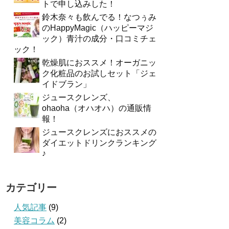
トで申し込みした！
鈴木奈々も飲んでる！なつぅみ
のHappyMagic（ハッピーマジ
ック）青汁の成分・口コミチェ
ック！
乾燥肌におススメ！オーガニッ
ク化粧品のお試しセット「ジェ
イドブラン」
ジュースクレンズ、
ohaoha（オハオハ）の通販情
報！
ジュースクレンズにおススメの
ダイエットドリンクランキング
♪
カテゴリー
人気記事
(9)
美容コラム
(2)