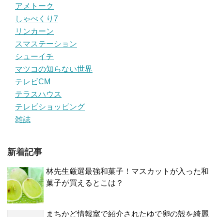
アメトーク
しゃべくり7
リンカーン
スマステーション
シューイチ
マツコの知らない世界
テレビCM
テラスハウス
テレビショッピング
雑誌
新着記事
林先生厳選最強和菓子！マスカットが入った和
菓子が買えるとこは？
まちかど情報室で紹介されたゆで卵の殻を綺麗