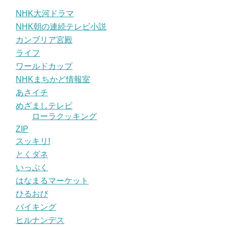
NHK大河ドラマ
NHK朝の連続テレビ小説
カンブリア宮殿
ライフ
ワールドカップ
NHKまちかど情報室
あさイチ
めざましテレビ
ローラクッキング
ZIP
スッキリ!
とくダネ
いっぷく
はなまるマーケット
ひるおび
バイキング
ヒルナンデス