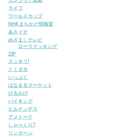
カンブリア宮殿
ライフ
ワールドカップ
NHKまちかど情報室
あさイチ
めざましテレビ
ローラクッキング
ZIP
スッキリ!
とくダネ
いっぷく
はなまるマーケット
ひるおび
バイキング
ヒルナンデス
アメトーク
しゃべくり7
リンカーン