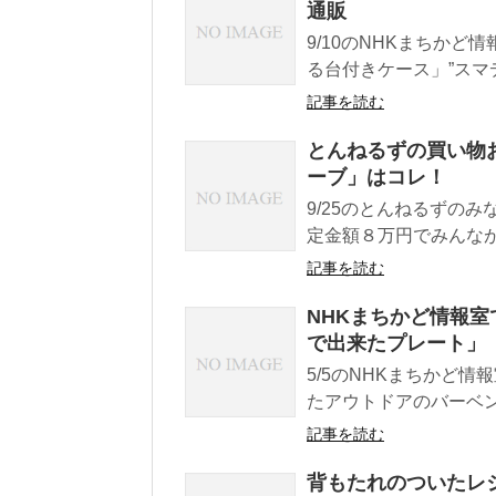
通販
9/10のNHKまちか
る台付きケース」”スマデ
記事を読む
とんねるずの買い物
ーブ」はコレ！
9/25のとんねるずの
定金額８万円でみんなが
記事を読む
NHKまちかど情報
で出来たプレート」
5/5のNHKまちかど
たアウトドアのバーベン
記事を読む
背もたれのついたレ