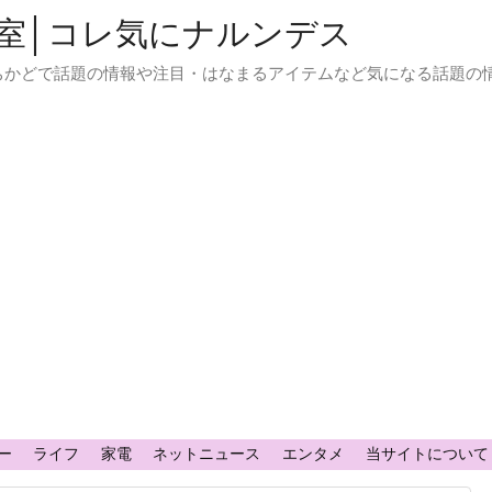
室│コレ気にナルンデス
ちかどで話題の情報や注目・はなまるアイテムなど気になる話題の
ー
ライフ
家電
ネットニュース
エンタメ
当サイトについて