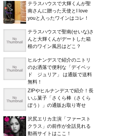
テラスハウスで大輝くんが聖
南さんに贈った天使とI love
youと入ったワインはコレ！
テラスハウスで聖南(せいな)さ
んと大輝くんがデートした箱
根のワイン風呂はどこ？
ヒルナンデスで紹介のニトリ
のお洒落で便利な「デイベッ
ド ジュリア」 は通販で送料
無料！
ZIPやヒルナンデスで紹介！長
いふ菓子「さくら棒（さくら
ぼう）」の通販お取り寄せ
沢尻エリカ主演「ファースト
クラス」の前作が全話見れる
動画サイトはここ！