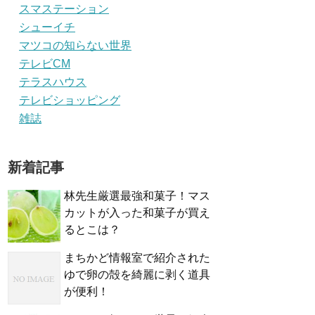
スマステーション
シューイチ
マツコの知らない世界
テレビCM
テラスハウス
テレビショッピング
雑誌
新着記事
林先生厳選最強和菓子！マス
カットが入った和菓子が買え
るとこは？
まちかど情報室で紹介された
ゆで卵の殻を綺麗に剥く道具
が便利！